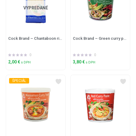
VYPREDANÉ
Cock Brand – Chantaboon rice stick 375g
Cock Brand – Green curry paste 400g
0
0
2,00
€
3,80
€
s DPH
s DPH
ŠPECIÁL