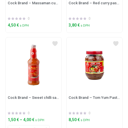
Cock Brand – Massaman curry paste 400g
Cock Brand – Red curry paste 400g
0
0
4,50
€
3,80
€
s DPH
s DPH
Cock Brand – Sweet chilli sauce for chicken
Cock Brand – Tom Yum Paste 900g
0
0
1,50
€
–
4,00
€
8,50
€
s DPH
s DPH