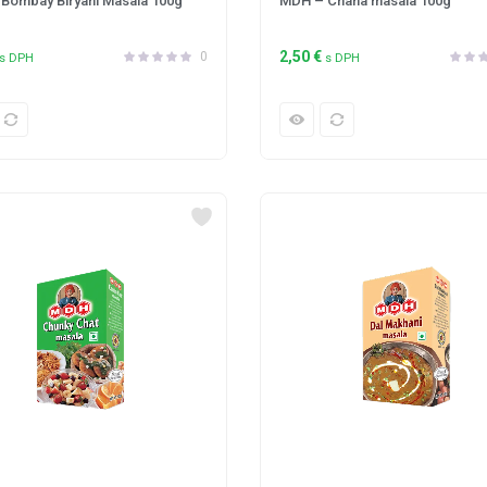
Bombay Biryani Masala 100g
MDH – Chana masala 100g
2,50
€
0
s DPH
s DPH