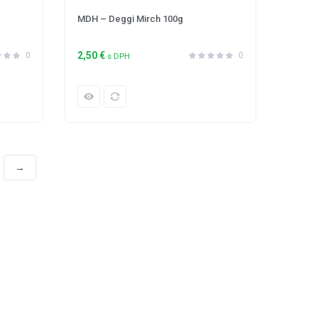
g
MDH – Deggi Mirch 100g
2,50
€
0
0
s DPH
→