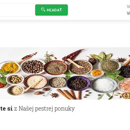
Vi
HĽADAŤ
Vi
te si
z Našej pestrej ponuky