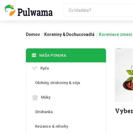
Domov
Koreniny & Dochucovadlá
Koreniace zmesi
NAŠA PONUKA
Ryža
Obilniny, strukoviny & sója
Múky
Vyber
Strúhanka
Rezance & niťovky