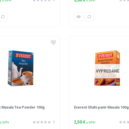
s DPH
s DPH
VYPREDANÉ
t Masala Tea Powder 100g
Everest Shahi panir Masala 100g
2,50
€
0
s DPH
s DPH