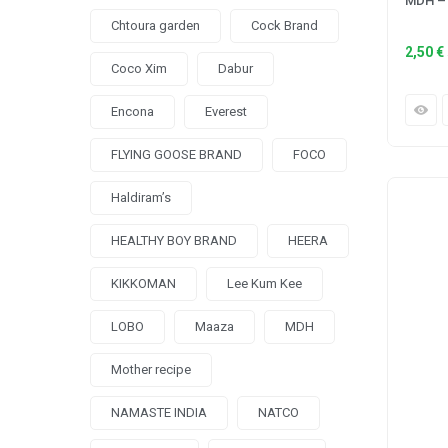
MDH – 
Chtoura garden
Cock Brand
2,50
€
Coco Xim
Dabur
Encona
Everest
FLYING GOOSE BRAND
FOCO
Haldiram’s
HEALTHY BOY BRAND
HEERA
KIKKOMAN
Lee Kum Kee
LOBO
Maaza
MDH
Mother recipe
NAMASTE INDIA
NATCO