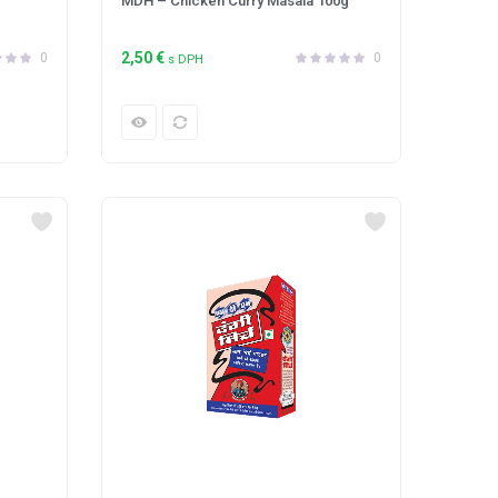
MDH – Chicken Curry Masala 100g
2,50
€
0
0
s DPH