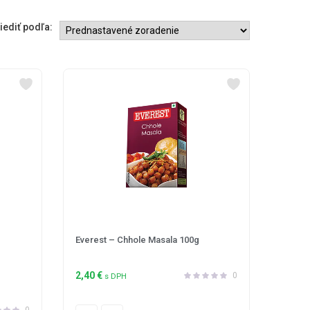
iediť podľa:
Everest – Chhole Masala 100g
2,40
€
0
s DPH
0