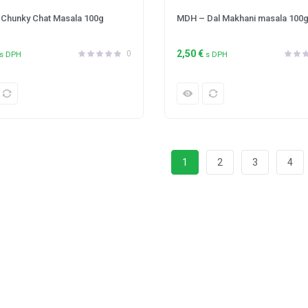
Chunky Chat Masala 100g
MDH – Dal Makhani masala 100
2,50
€
0
s DPH
s DPH
1
2
3
4