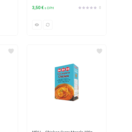
3,50
€
0
s DPH