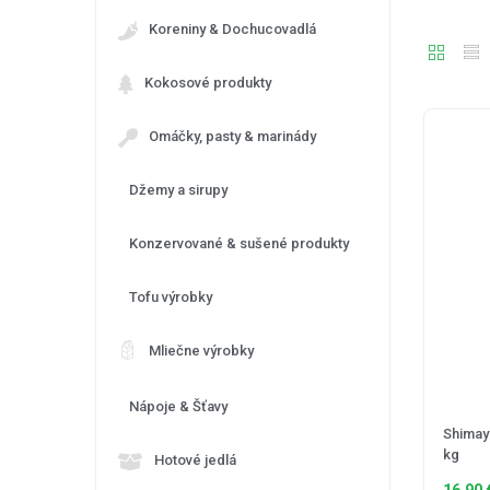
Koreniny & Dochucovadlá
Kokosové produkty
Omáčky, pasty & marinády
Džemy a sirupy
Konzervované & sušené produkty
Tofu výrobky
Mliečne výrobky
Nápoje & Šťavy
Shimay
kg
Hotové jedlá
16,90