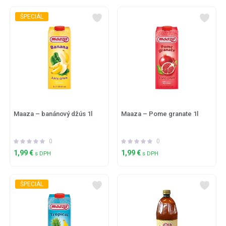
ŠPECIÁL
Maaza – banánový džús 1l
Maaza – Pome granate 1l
0
0
1,99
€
1,99
€
s DPH
s DPH
ŠPECIÁL