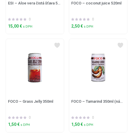
ESI – Aloe vera čistá šťava 500ml
FOCO – coconut juice 520ml
0
0
15,00
€
2,50
€
s DPH
s DPH
FOCO – Grass Jelly 350ml
FOCO – Tamarind 350ml (nápoj z Tamarindu)
0
0
1,50
€
1,50
€
s DPH
s DPH