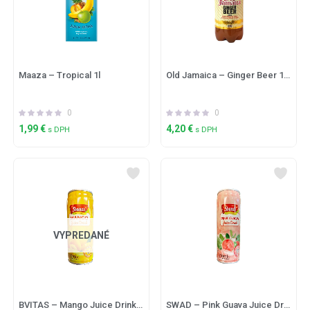
Maaza – Tropical 1l
Old Jamaica – Ginger Beer 1,5L
0
0
1,99
€
4,20
€
s DPH
s DPH
VYPREDANÉ
BVITAS – Mango Juice Drink 250ml
SWAD – Pink Guava Juice Drink 250ml