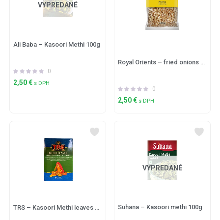
VYPREDANÉ
Ali Baba – Kasoori Methi 100g
Royal Orients – fried onions (vypražaná cibuľka) 400g
0
2,50
€
s DPH
0
2,50
€
s DPH
VYPREDANÉ
Suhana – Kasoori methi 100g
TRS – Kasoori Methi leaves 100g