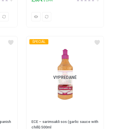
s DPH
ŠPECIÁL
VYPREDANÉ
spanish
ECE – sarimsakli sos (garlic sauce with
chilli) 500ml