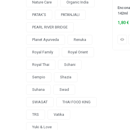
Nature Care
Organic India
Encona
142ml
PATAK'S
PATANJALI
1,80
€
PEARL RIVER BRIDGE
Planet Ayurveda
Renuka
Royal Family
Royal Orient
Royal Thai
Schani
Sempio
Shazia
Suhana
Swad
SWAGAT
THAI FOOD KING
TRS
Vatika
Yuki & Love