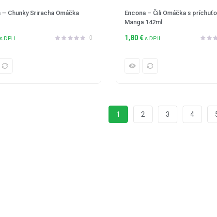
 – Chunky Sriracha Omáčka
Encona – Čili Omáčka s príchuť
Manga 142ml
1,80
€
0
s DPH
s DPH
1
2
3
4