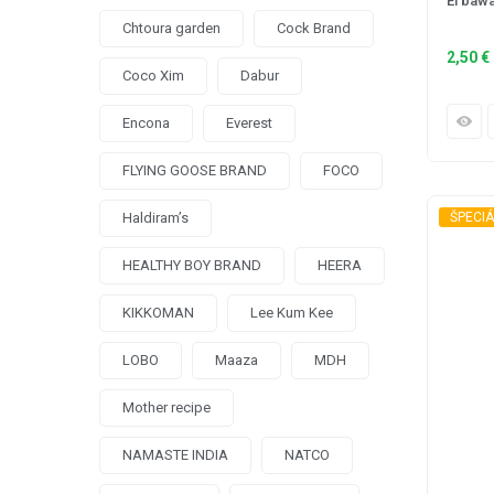
El baw
Chtoura garden
Cock Brand
2,50
€
Coco Xim
Dabur
Encona
Everest
FLYING GOOSE BRAND
FOCO
ŠPECIÁ
Haldiram’s
HEALTHY BOY BRAND
HEERA
KIKKOMAN
Lee Kum Kee
LOBO
Maaza
MDH
Mother recipe
NAMASTE INDIA
NATCO