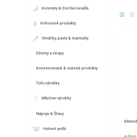
Koreniny & Dochucovadlá
Kokosové produkty
Omáčky, pasty & marinády
Džemy a sirupy
Konzervované & sušené produkty
Tofu výrobky
Mliečne výrobky
Nápoje & Šťavy
Ahmed 
Hotové jedlá
4,50
€