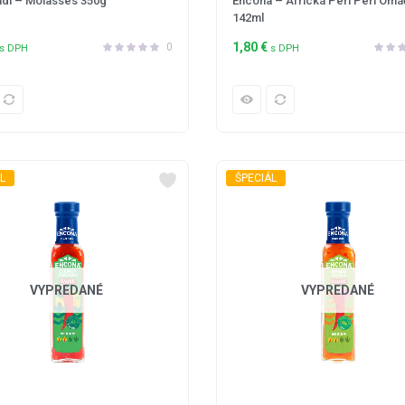
adi – Molasses 350g
Encona – Africká Peri Peri Omá
142ml
1,80
€
0
s DPH
s DPH
L
ŠPECIÁL
VYPREDANÉ
VYPREDANÉ