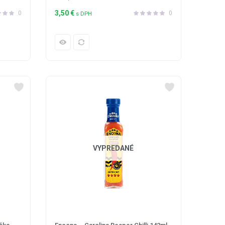
3,50
€
0
0
s DPH
VYPREDANÉ