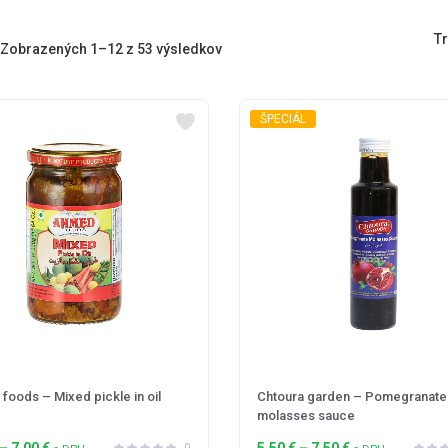
Tr
Zobrazených 1–12 z 53 výsledkov
ŠPECIÁL
foods – Mixed pickle in oil
Chtoura garden – Pomegranate
molasses sauce
–
7,00
€
5,50
€
–
7,50
€
0