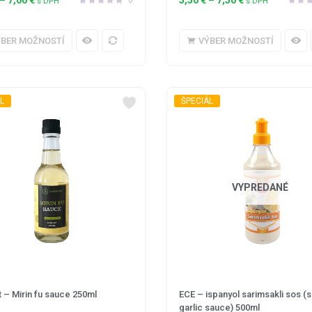
s DPH
s DPH
ÝBER MOŽNOSTÍ
VÝBER MOŽNOSTÍ
L
ŠPECIÁL
VYPREDANÉ
t – Mirin fu sauce 250ml
ECE – ispanyol sarimsakli sos (
garlic sauce) 500ml