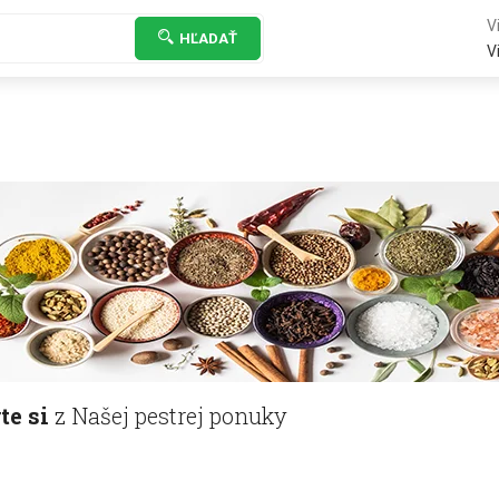
Vi
HĽADAŤ
Vi
te si
z Našej pestrej ponuky