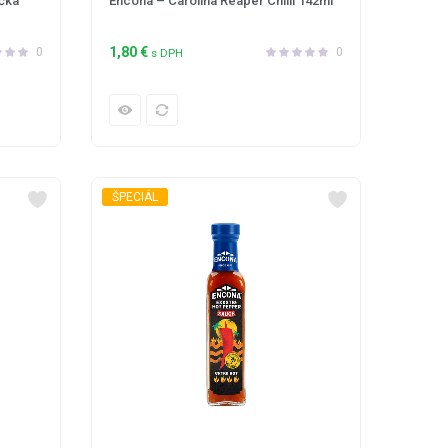
čka
Encona – Carolina Reaper Chilli 142ml
1,80
€
0
0
s DPH
ŠPECIÁL