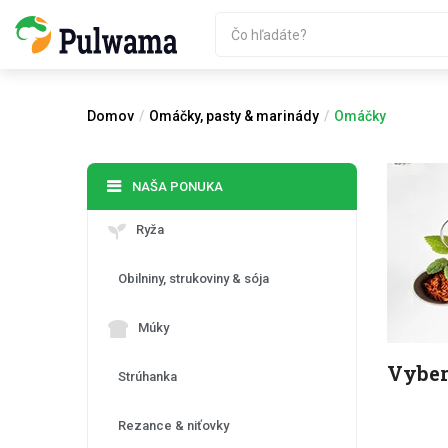
Domov
Omáčky, pasty & marinády
Omáčky
NAŠA PONUKA
Ryža
Obilniny, strukoviny & sója
Múky
Vyber
Strúhanka
Rezance & niťovky