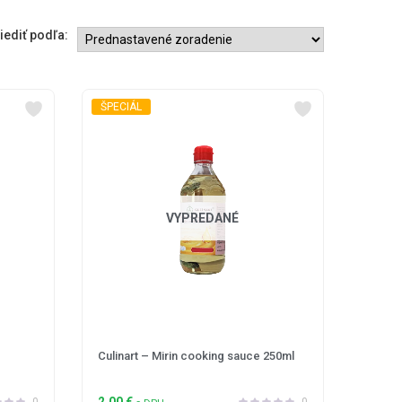
iediť podľa:
ŠPECIÁL
VYPREDANÉ
Culinart – Mirin cooking sauce 250ml
2,00
€
0
0