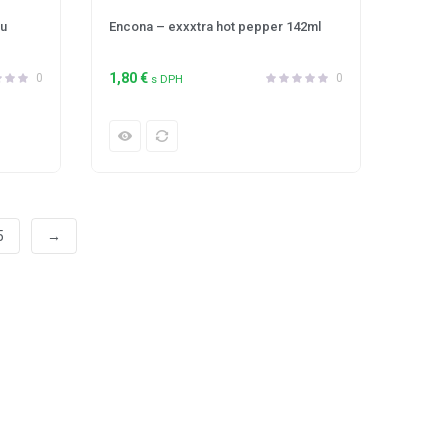
ou
Encona – exxxtra hot pepper 142ml
1,80
€
0
0
s DPH
5
→