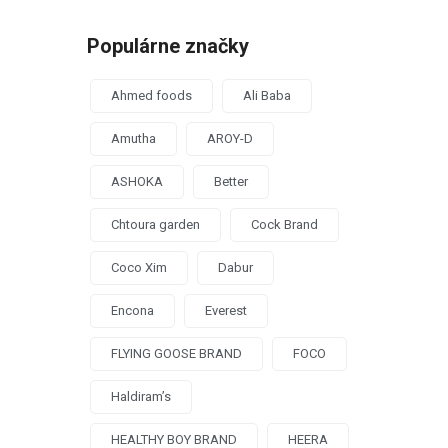
Populárne značky
Ahmed foods
Ali Baba
Amutha
AROY-D
ASHOKA
Better
Chtoura garden
Cock Brand
Coco Xim
Dabur
Encona
Everest
FLYING GOOSE BRAND
FOCO
Haldiram’s
HEALTHY BOY BRAND
HEERA