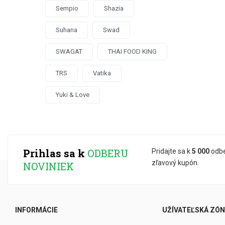
Sempio
Shazia
Suhana
Swad
SWAGAT
THAI FOOD KING
TRS
Vatika
Yuki & Love
Prihlas sa k
ODBERU
Pridajte sa k
5 000
odbe
zľavový kupón.
NOVINIEK
INFORMÁCIE
UŽÍVATEĽSKÁ ZÓ