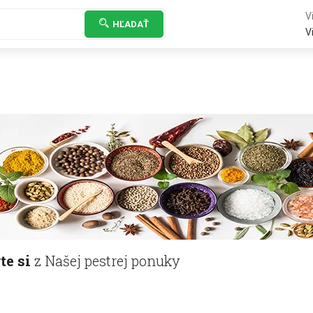
Vi
HĽADAŤ
Vi
te si
z Našej pestrej ponuky