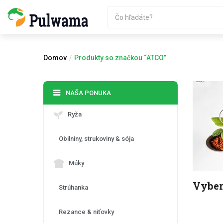
Domov
Produkty so značkou “ATCO”
NAŠA PONUKA
Ryža
Obilniny, strukoviny & sója
Múky
Vyber
Strúhanka
Rezance & niťovky